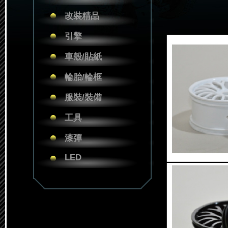
改裝精品
引擎
車殼/貼紙
輪胎/輪框
服裝/裝備
工具
漆彈
LED